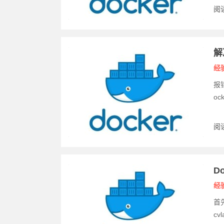
阅读
解
经
报错
ock
阅读
D
经
首先
cvl