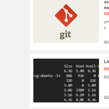
ss
me
经
gi
&...
阅读
L
经
起
阅读