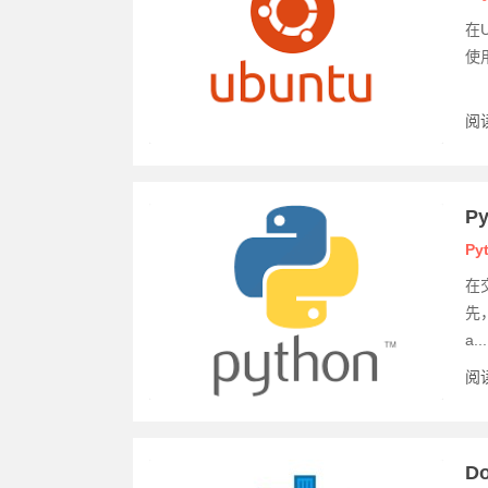
在
使用
阅读
P
Py
在
先
a...
阅读
D