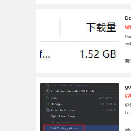
D
经
D
ws
阅读
g
后
服务
Lan
阅读