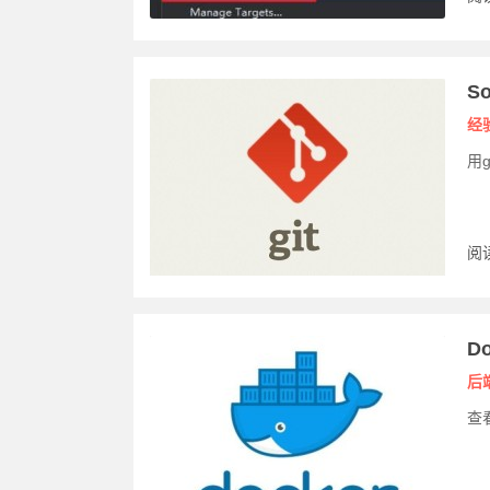
S
经
用g
阅读
D
后
查看