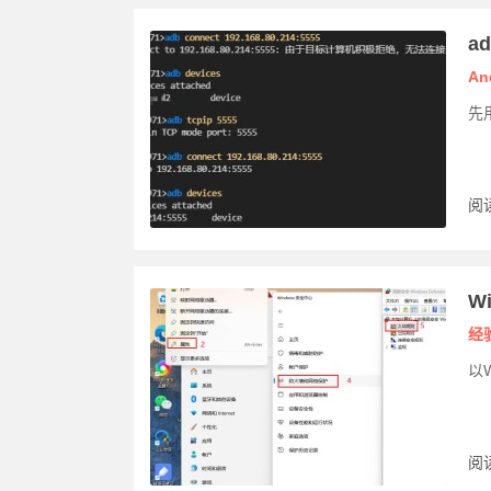
a
An
先用
阅读
W
经
以W
阅读