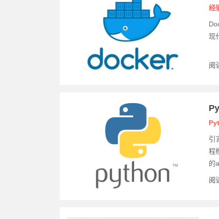
经
Do
现
阅读
P
Py
引
程
的as
阅读