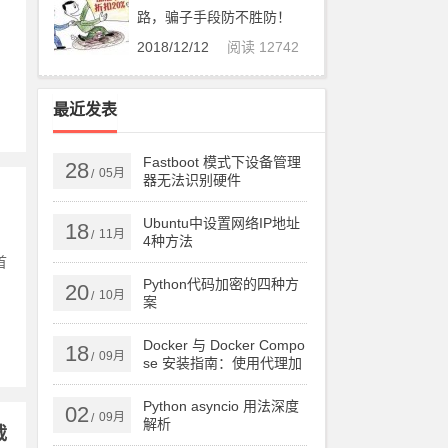
路，骗子手段防不胜防！
：
2018/12/12
阅读 12742
最近发表
Fastboot 模式下设备管理
28
05月
/
器无法识别硬件
Ubuntu中设置网络IP地址
18
11月
/
4种方法
首
Python代码加密的四种方
20
10月
/
案
Docker 与 Docker Compo
18
09月
/
se 安装指南：使用代理加
速下载
Python asyncio 用法深度
02
09月
/
解析
载