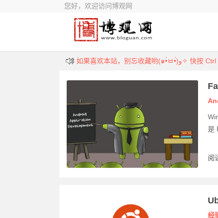
您好，欢迎访问博观网
如果喜欢本站，别忘收藏哟(๑•̀ㅂ•́)و✧ 快按 
收集各类好玩的、实用的、意想不到的内容，
F
An
W
是 
阅读
U
经