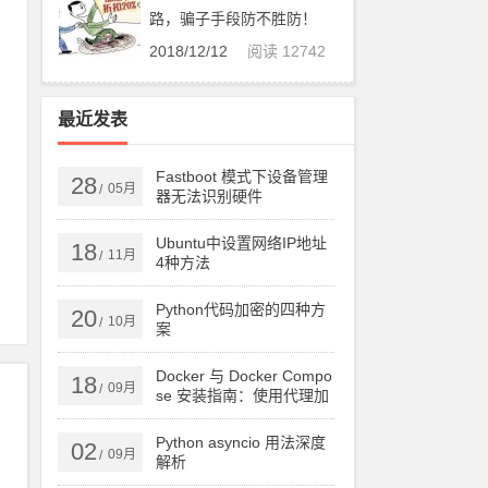
路，骗子手段防不胜防！
2018/12/12
阅读 12742
道
最近发表
是
Fastboot 模式下设备管理
28
05月
/
器无法识别硬件
Ubuntu中设置网络IP地址
18
11月
/
4种方法
Python代码加密的四种方
20
10月
/
案
Docker 与 Docker Compo
18
09月
/
se 安装指南：使用代理加
速下载
Python asyncio 用法深度
02
09月
/
解析