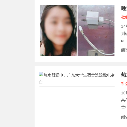
睡
社
1
到
uo.
阅读
热
社
1
某
舍
阅读