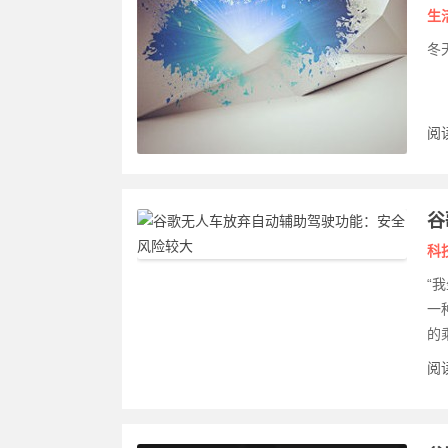
生
冬
阅读
谷
科
“
一
的
阅读