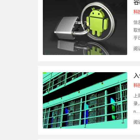
谷
科
信
取
乎
阅读
入
科
上
录
n...
阅读