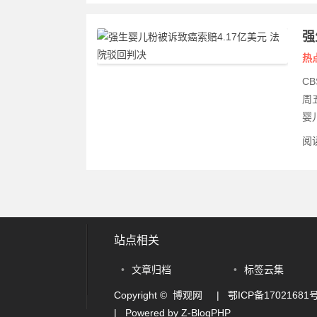
强
热
C
周
婴儿
阅读
站点相关
•
文章归档
•
标签云集
Copyright © 博观网
|
鄂ICP备17021681号
| Powered by
Z-BlogPHP