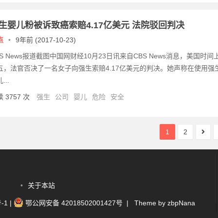
生婴儿粉被诉致癌索赔4.17亿美元 法院驳回判决
点
•
9年前 (2017-10-23)
BS News报道截图中国网财经10月23日讯来自CBS News消息，美国时间
五，法官否决了一名女子向强生索赔4.17亿美元的判决。她声称在使用强
...
 3757 次
强生
公司
婴儿
危险
安全
1
2
•
关于本站
-1
|
鄂公网安备 42018502001427号
| Theme by
zbpNana