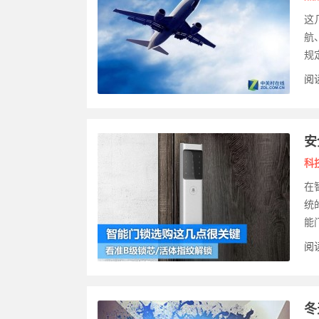
这
航
规
阅读
安
科
在
统
能
阅读
冬