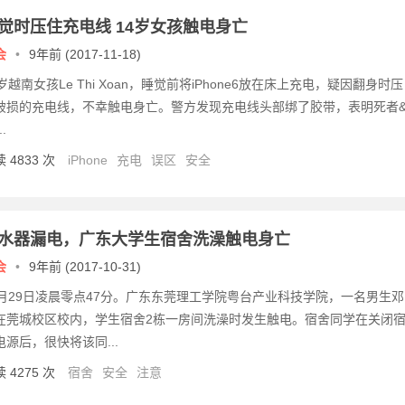
觉时压住充电线 14岁女孩触电身亡
会
•
9年前 (2017-11-18)
4岁越南女孩Le Thi Xoan，睡觉前将iPhone6放在床上充电，疑因翻身时压
破损的充电线，不幸触电身亡。警方发现充电线头部绑了胶带，表明死者&
..
 4833 次
iPhone
充电
误区
安全
水器漏电，广东大学生宿舍洗澡触电身亡
会
•
9年前 (2017-10-31)
0月29日凌晨零点47分。广东东莞理工学院粤台产业科技学院，一名男生邓
在莞城校区校内，学生宿舍2栋一房间洗澡时发生触电。宿舍同学在关闭
电源后，很快将该同...
 4275 次
宿舍
安全
注意