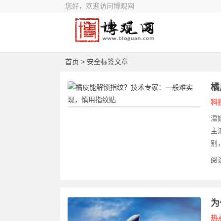
您好，欢迎访问博观网
首页
> 安全标签文章
橘
科
温
主
别
阅读
为
热