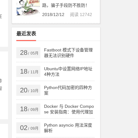
路，骗子手段防不胜防！
2018/12/12
阅读 12742
在
最近发表
Fastboot 模式下设备管理
28
05月
/
器无法识别硬件
Ubuntu中设置网络IP地址
18
11月
/
4种方法
传
Python代码加密的四种方
智
20
10月
/
案
Docker 与 Docker Compo
18
09月
/
se 安装指南：使用代理加
速下载
Python asyncio 用法深度
02
09月
/
解析