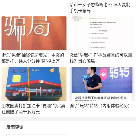
哈市一女子想监听老公 误入复制
手机卡骗局
街头“免费”抽奖骗局曝光！中奖的
微信“早起打卡”挑战赛真的可以赚
都是托，路人分分钟“输”掉上万
钱？当心骗局！
元！
朋友圈卖打折加油卡 “稳赚”的买卖
骗子“玩转”转转（内附体验经历）
让他赔了两千多万元
发表评论