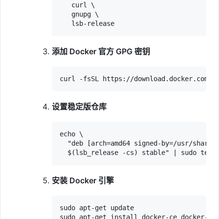
   curl \

   gnupg \

添加 Docker 官方 GPG 密钥
设置稳定版仓库
echo \

  "deb [arch=amd64 signed-by=/usr/share/k
安装 Docker 引擎
sudo apt-get update
